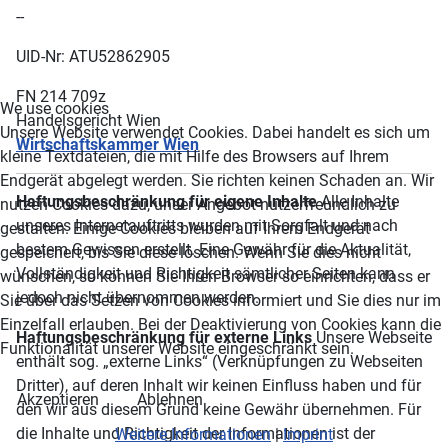
--
UID-Nr: ATU52862905
FN 214 709z
We use cookies
Handelsgericht Wien
Unsere Website verwendet Cookies. Dabei handelt es sich um
Wirtschaftskammer Wien
kleine Textdateien, die mit Hilfe des Browsers auf Ihrem
Endgerät abgelegt werden. Sie richten keinen Schaden an. Wir
Haftungsbeschränkung für eigene Inhalte
Alle Inhalte
nutzen Cookies dazu, unser Angebot nutzerfreundlich zu
unseres Internetauftritts wurden mit Sorgfalt und nach
gestalten. Einige Cookies bleiben auf Ihrem Endgerät
bestem Gewissen erstellt. Eine Gewähr für die Aktualität,
gespeichert, bis Sie diese löschen. Wenn Sie dies nicht
Vollständigkeit und Richtigkeit sämtlicher Seiten kann
wünschen, so können Sie Ihren Browser so einrichten, dass er
jedoch nicht übernommen werden.
Sie über das Setzen von Cookies informiert und Sie dies nur im
Einzelfall erlauben. Bei der Deaktivierung von Cookies kann die
Haftungsbeschränkung für externe Links
Unsere Webseite
Funktionalität unserer Website eingeschränkt sein.
enthält sog. „externe Links“ (Verknüpfungen zu Webseiten
Dritter), auf deren Inhalt wir keinen Einfluss haben und für
Akzeptieren
Ablehnen
den wir aus diesem Grund keine Gewähr übernehmen. Für
die Inhalte und Richtigkeit der Informationen ist der
Weitere Informationen
|
Imprint